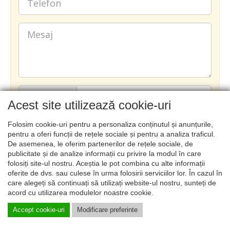
Acest site utilizează cookie-uri
Folosim cookie-uri pentru a personaliza conținutul și anunțurile,
TRIMITE
pentru a oferi funcții de rețele sociale și pentru a analiza traficul.
De asemenea, le oferim partenerilor de rețele sociale, de
publicitate și de analize informații cu privire la modul în care
folosiți site-ul nostru. Aceștia le pot combina cu alte informații
oferite de dvs. sau culese în urma folosirii serviciilor lor. În cazul în
care alegeți să continuați să utilizați website-ul nostru, sunteți de
acord cu utilizarea modulelor noastre cookie.
© 2026 Recotech - Reparatii turbine & motoare auto |
Accept cookie-uri
Modificare preferinte
ANPC