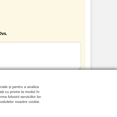
Dvs.
TRIMITE
ciale și pentru a analiza
ții cu privire la modul în
a folosirii serviciilor lor.
 modulelor noastre cookie.
ech - Reparatii turbine & motoare auto |
ANPC