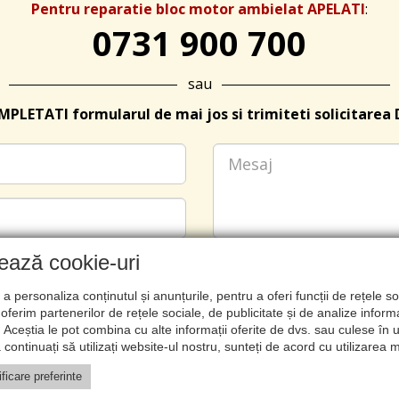
Pentru reparatie bloc motor ambielat APELATI
:
0731 900 700
sau
PLETATI formularul de mai jos si trimiteti solicitarea 
zează cookie-uri
a personaliza conținutul și anunțurile, pentru a oferi funcții de rețele so
oferim partenerilor de rețele sociale, de publicitate și de analize informa
u. Aceștia le pot combina cu alte informații oferite de dvs. sau culese în urm
ă continuați să utilizați website-ul nostru, sunteți de acord cu utilizarea
ficare preferinte
© 2026 Recot