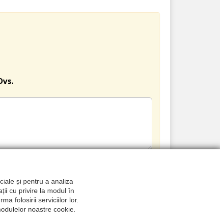
Dvs.
TRIMITE
ciale și pentru a analiza
ții cu privire la modul în
a folosirii serviciilor lor.
 modulelor noastre cookie.