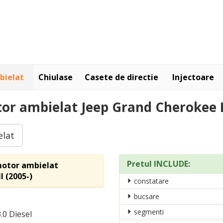
bielat
Chiulase
Casete de directie
Injectoare
or ambielat Jeep Grand Cherokee II
elat
Pretul INCLUDE:
 motor ambielat
I (2005-)
constatare
bucsare
segmenti
.0 Diesel