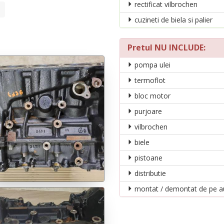
rectificat vilbrochen
cuzineti de biela si palier
Pretul NU INCLUDE:
pompa ulei
termoflot
bloc motor
purjoare
vilbrochen
biele
pistoane
distributie
montat / demontat de pe a