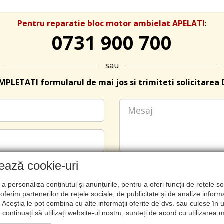
Pentru reparatie bloc motor ambielat APELATI
:
0731 900 700
sau
PLETATI formularul de mai jos si trimiteti solicitarea 
zează cookie-uri
a personaliza conținutul și anunțurile, pentru a oferi funcții de rețele so
oferim partenerilor de rețele sociale, de publicitate și de analize informa
u. Aceștia le pot combina cu alte informații oferite de dvs. sau culese în urm
ă continuați să utilizați website-ul nostru, sunteți de acord cu utilizarea