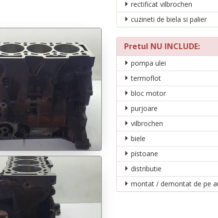
rectificat vilbrochen
cuzineti de biela si palier
Pretul NU INCLUDE:
pompa ulei
termoflot
bloc motor
purjoare
vilbrochen
biele
pistoane
distributie
montat / demontat de pe a