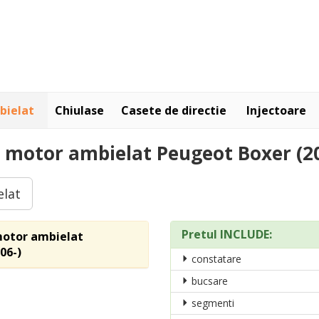
bielat
Chiulase
Casete de directie
Injectoare
 motor ambielat Peugeot Boxer (2
elat
Pretul INCLUDE:
 motor ambielat
06-)
constatare
bucsare
segmenti