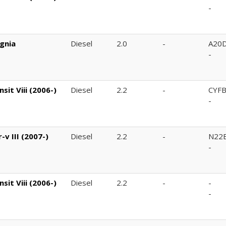
-
gnia
Diesel
2.0
-
A20
-
it Viii (2006-)
Diesel
2.2
-
CYF
-
v III (2007-)
Diesel
2.2
-
N22
-
it Viii (2006-)
Diesel
2.2
-
-
-