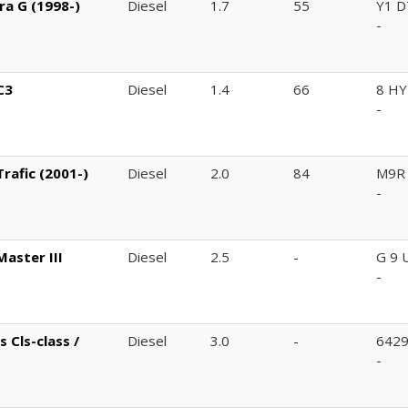
ra G (1998-)
Diesel
1.7
55
Y1 D
-
C3
Diesel
1.4
66
8 HY
-
rafic (2001-)
Diesel
2.0
84
M9R
-
aster III
Diesel
2.5
-
G 9 
-
 Cls-class /
Diesel
3.0
-
642
-