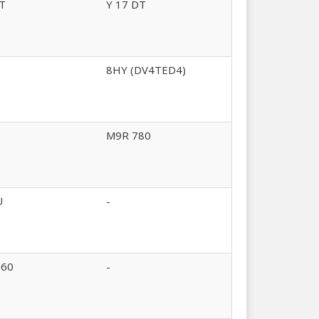
T
Y 17 DT
8HY (DV4TED4)
M9R 780
U
-
960
-