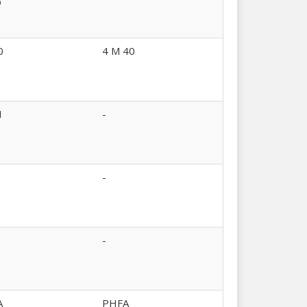
Q
0
4 M 40
1
-
-
-
A
PHFA