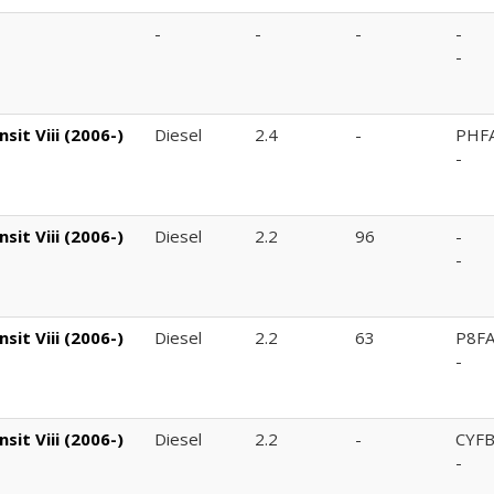
-
-
-
-
-
it Viii (2006-)
Diesel
2.4
-
PHF
-
it Viii (2006-)
Diesel
2.2
96
-
-
it Viii (2006-)
Diesel
2.2
63
P8F
-
it Viii (2006-)
Diesel
2.2
-
CYF
-