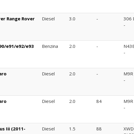
ver Range Rover
Diesel
3.0
-
306 
-
90/e91/e92/e93
Benzina
2.0
-
N43
-
aro
Diesel
2.0
-
M9R
-
aro
Diesel
2.0
84
M9R
-
s Iii (2011-
Diesel
1.5
88
XWD