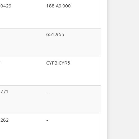
00429
188 A9.000
651,955
5
CYFB,CYR5
5771
-
1282
-