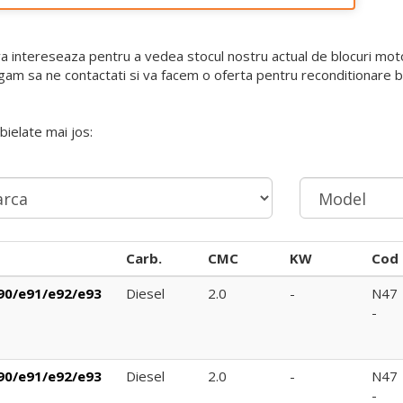
va intereseaza pentru a vedea stocul nostru actual de blocuri mo
 rugam sa ne contactati si va facem o oferta pentru reconditionare
ielate mai jos:
Carb.
CMC
KW
Cod 
90/e91/e92/e93
Diesel
2.0
-
N47
-
90/e91/e92/e93
Diesel
2.0
-
N47
-