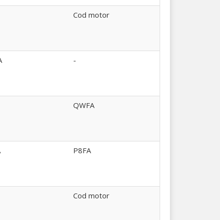
Cod motor
A
-
QWFA
A
P8FA
B
Cod motor