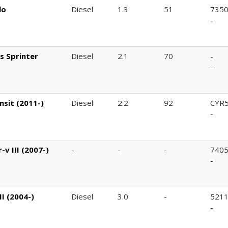
lo
Diesel
1.3
51
735
-
s Sprinter
Diesel
2.1
70
-
-
nsit (2011-)
Diesel
2.2
92
CYR
-
v III (2007-)
-
-
-
740
-
I (2004-)
Diesel
3.0
-
521
-