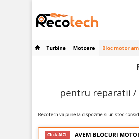
Turbine
Motoare
Bloc motor am
pentru reparatii /
Recotech va pune la dispozitie si un stoc consi
AVEM BLOCURI MOTOR
Click AICI!