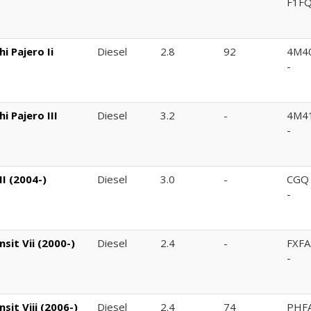
F1F
i Pajero Ii
Diesel
2.8
92
4M4
-
i Pajero III
Diesel
3.2
-
4M4
-
I (2004-)
Diesel
3.0
-
CGQ
-
sit Vii (2000-)
Diesel
2.4
-
FXFA
-
it Viii (2006-)
Diesel
2.4
74
PHF