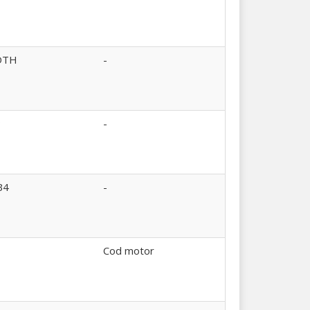
DTH
-
B
-
B4
-
Cod motor