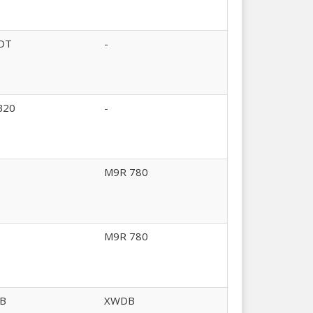
DT
-
B20
-
M9R 780
M9R 780
B
XWDB